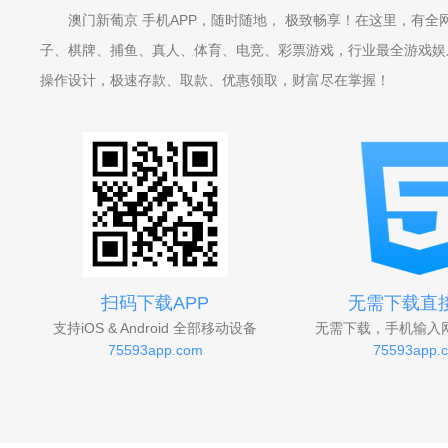
澳门新葡京 手机APP，随时随地， 极致畅享！在这里，有全
子、棋牌、捕鱼、真人、体育、电竞、彩票游戏，行业最全游戏娱乐
操作设计，极速存款、取款、优惠领取，财富尽在掌握！
扫码下载APP
无需下载直
支持iOS & Android 全部移动设备
无需下载，手机输入
75593app.com
75593app.